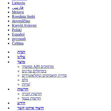
Lietuvių
فارسی
Melayu
România limbi
slovenščina
Kreyòl Ayisyen
Polski
Español
русский
Čeština
הבית
עלינו
מוצר
ממשקי API ומתווכים
כימיקלים עדינים
סדרת קואנזימים ונוקלאוטידים
בַּלָם
שֵׁרוּת
חדשות
חדשות חברה
חדשות בענף
הידע
תיצור איתנו קשר