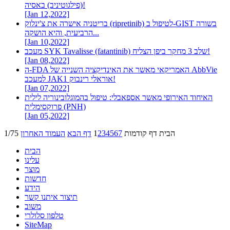
(פילגוטיניב) באסיה!
[Jan 12,2022]
בריטניה אישרה את צ'ינלוק (ripretinib) לטיפול ב-GIST בשורה
הרביעית, והיא הושקה...
[Jan 10,2022]
מעכב SYK Tavalisse (fatantinib) שלב 3 מחקר ביפן הצליח!
[Jan 08,2022]
ה-FDA האמריקאי מאשר את האינדיקציה השנייה של AbbVie
למעכב JAK1 אוראלי רינבוק!
[Jan 07,2022]
האיחוד האירופי מאשר אספאבלי: טיפול בהמוגלובינוריה לילית
פרוקסימלית (PNH)
[Jan 05,2022]
הבית
דף קודמות
7
6
5
4
3
2
1
דף הבא
העמוד האחרון
1/75
הבית
עלינו
מוצר
חדשות
הידע
תיצור איתנו קשר
משוב
טלפון סלולרי
SiteMap